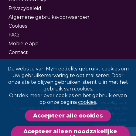
Privacybeleid
Algemene gebruiksvoorwaarden
Cookies
FAQ
Mobiele app
Contact
De website van MyFreedelity gebruikt cookies om
uw gebruikerservaring te optimaliseren. Door
onze site te blijven gebruiken, stemt u in met het
gebruik van cookies.
© 2026 Freedelity SA/NV – Rue Altiero Spinelli 7 - 1401 Nijvel,
Ontdek meer over cookies en het gebruik ervan
Belgium
op onze pagina
cookies
.
+32(0)2/880.98.36 -
info@myfreedelity.com
MyFreedelity en het MyFreedelity-logo zijn gedeponeerde
merken van Freedelity nv.
Accepteer alle cookies
Alle rechten voorbehouden. Ondernemingsnr.
BE0818.399.886.
Acepteer alleen noodzakelijke