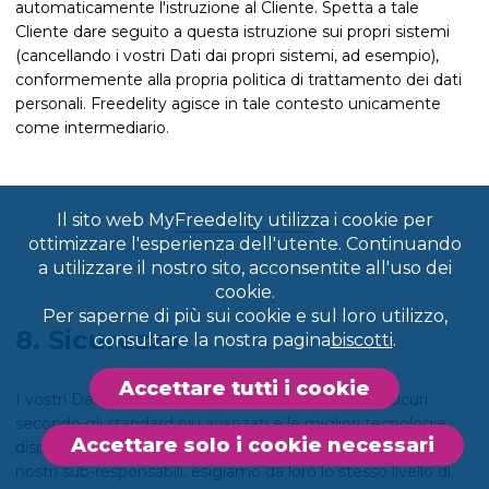
automaticamente l'istruzione al Cliente. Spetta a tale
Cliente dare seguito a questa istruzione sui propri sistemi
(cancellando i vostri Dati dai propri sistemi, ad esempio),
conformemente alla propria politica di trattamento dei dati
personali. Freedelity agisce in tale contesto unicamente
come intermediario.
Il sito web MyFreedelity utilizza i cookie per
ottimizzare l'esperienza dell'utente. Continuando
a utilizzare il nostro sito, acconsentite all'uso dei
cookie.
Per saperne di più sui cookie e sul loro utilizzo,
8. Sicurezza
consultare la nostra pagina
biscotti
.
Accettare tutti i cookie
I vostri Dati sono conservati su server informatici sicuri
secondo gli standard più avanzati e le migliori tecnologie
Accettare solo i cookie necessari
disponibili. Quando collaboriamo con altre parti, come i
nostri sub-responsabili, esigiamo da loro lo stesso livello di