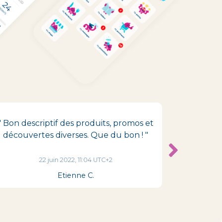
" Bon descriptif des produits, promos et
" Je vois 
découvertes diverses. Que du bon ! "
plusieurs
bons 
pé
22 juin 2022, 11:04 UTC+2
Etienne C.