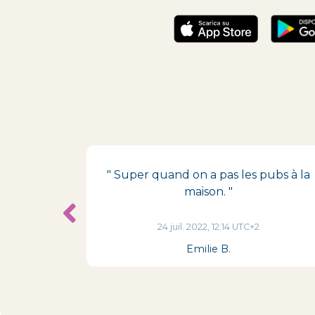
eaucoup "
" Super quand on a pas les pubs à la
maison. "
1
24 juil. 2022, 12:14 UTC+2
Emilie B.