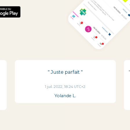
" Juste parfait "
1 juil. 2022, 18:24 UTC+2
Yolande L.