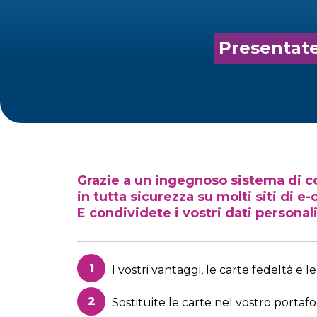
Presentate 
Grazie a un ingegnoso sistema di co
in tutta sicurezza su molti siti di 
E condividete i vostri dati personal
I vostri vantaggi, le carte fedeltà e 
Sostituite le carte nel vostro portafo