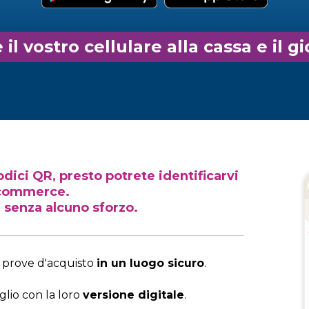
il vostro cellulare alla cassa e il gi
dici QR, presto potrete identificarvi
e-commerce.
i senza alcuno sforzo.
le prove d'acquisto
in un luogo sicuro
.
glio con la loro
versione digitale
.