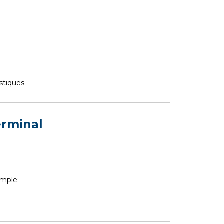
stiques.
erminal
emple;