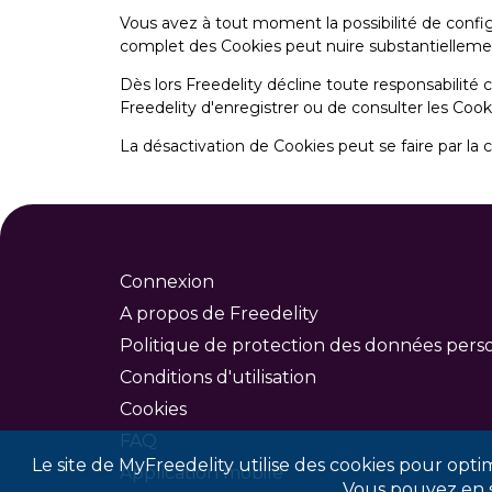
Vous avez à tout moment la possibilité de configu
complet des Cookies peut nuire substantiellement
Dès lors Freedelity décline toute responsabilité 
Freedelity d'enregistrer ou de consulter les Cooki
La désactivation de Cookies peut se faire par la 
Connexion
A propos de Freedelity
Politique de protection des données pers
Conditions d'utilisation
Cookies
FAQ
Le site de MyFreedelity utilise des cookies pour optimi
Application mobile
Vous pouvez en sa