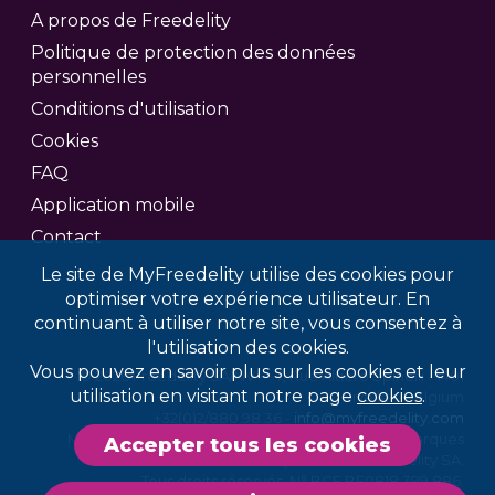
A propos de Freedelity
Politique de protection des données
personnelles
Conditions d'utilisation
Cookies
FAQ
Application mobile
Contact
Le site de MyFreedelity utilise des cookies pour
optimiser votre expérience utilisateur. En
continuant à utiliser notre site, vous consentez à
l'utilisation des cookies.
Vous pouvez en savoir plus sur les cookies et leur
© 2026 Freedelity SA/NV — 7, Rue Altiero Spinelli - 1401
utilisation en visitant notre page
cookies
.
Nivelles, Belgium
+32(0)2/880.98.36 -
info@myfreedelity.com
MyFreedelity et le logo MyFreedelity sont des marques
Accepter tous les cookies
déposées de Freedelity SA.
Tous droits réservés. N° BCE BE0818.399.886.