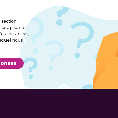
e section
 coup sûr les
est pas le cas,
uquel nous
ponses