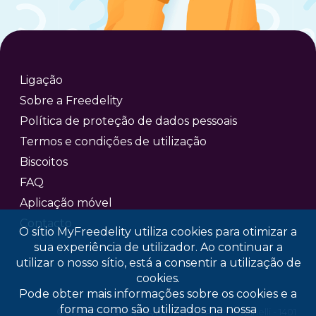
Ligação
Sobre a Freedelity
Política de proteção de dados pessoais
Termos e condições de utilização
Biscoitos
FAQ
Aplicação móvel
Contacto
O sítio MyFreedelity utiliza cookies para otimizar a
sua experiência de utilizador. Ao continuar a
utilizar o nosso sítio, está a consentir a utilização de
cookies.
Pode obter mais informações sobre os cookies e a
forma como são utilizados na nossa
© 2026 Freedelity SA/NV - 7, Rue Altiero Spinelli - 1401