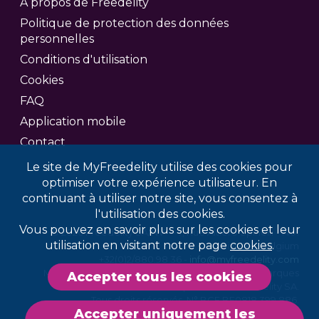
A propos de Freedelity
Politique de protection des données
personnelles
Conditions d'utilisation
Cookies
FAQ
Application mobile
Contact
Le site de MyFreedelity utilise des cookies pour
optimiser votre expérience utilisateur. En
continuant à utiliser notre site, vous consentez à
l'utilisation des cookies.
Vous pouvez en savoir plus sur les cookies et leur
© 2026 Freedelity SA/NV — 7, Rue Altiero Spinelli - 1401
utilisation en visitant notre page
cookies
.
Nivelles, Belgium
+32(0)2/880.98.36 -
info@myfreedelity.com
MyFreedelity et le logo MyFreedelity sont des marques
Accepter tous les cookies
déposées de Freedelity SA.
Tous droits réservés. N° BCE BE0818.399.886.
Accepter uniquement les