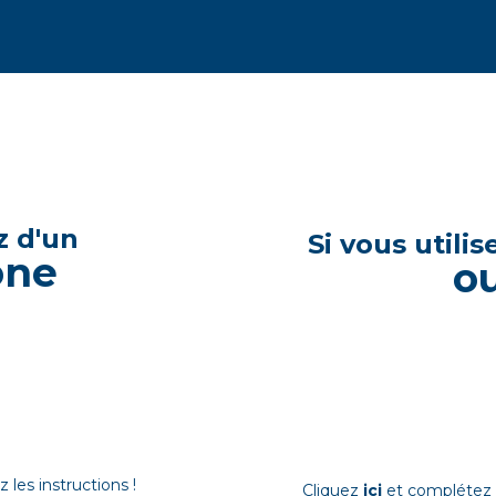
z d'un
Si vous utili
one
ou
les instructions !
Cliquez
ici
et complétez l