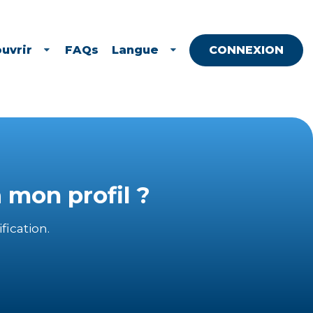
uvrir
FAQs
Langue
CONNEXION
 mon profil ?
ication.