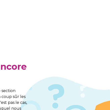
encore
e section
 coup sûr les
est pas le cas,
uquel nous