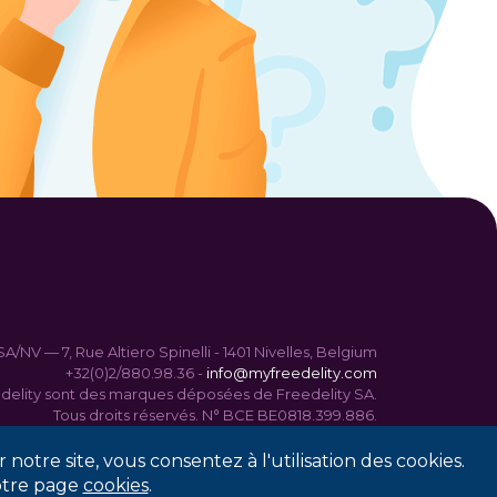
A/NV — 7, Rue Altiero Spinelli - 1401 Nivelles, Belgium
+32(0)2/880.98.36 -
info@myfreedelity.com
edelity sont des marques déposées de Freedelity SA.
Tous droits réservés. N° BCE BE0818.399.886.
 notre site, vous consentez à l'utilisation des cookies.
notre page
cookies
.