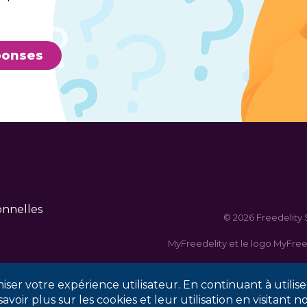
ponses
onnelles
© 2026 Freedelity S
MyFreedelity et le logo MyFre
ser votre expérience utilisateur. En continuant à utiliser
voir plus sur les cookies et leur utilisation en visitant 